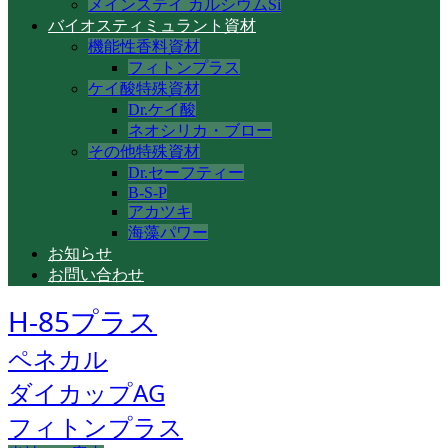
メインステイ カルシウムSi
バイオスティミュラント資材
機能性香料資材
フィトンプラス
ケイ酸特殊資材
Dr.ケイ酸
ネオシリカ・ブロー
その他特殊資材
Dr.セーフティー
B-S-P
アカツキ
海藻パワー
お知らせ
お問い合わせ
H-85プラス
ペネカル
ダイカップAG
フィトンプラス